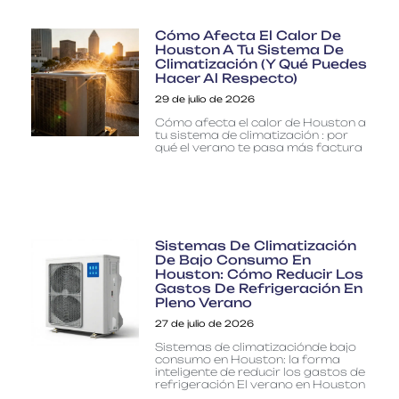
Cómo Afecta El Calor De
Houston A Tu Sistema De
Climatización (y Qué Puedes
Hacer Al Respecto)
29 de julio de 2026
Cómo afecta el calor de Houston a
tu sistema de climatización : por
qué el verano te pasa más factura
Sistemas De Climatización
De Bajo Consumo En
Houston: Cómo Reducir Los
Gastos De Refrigeración En
Pleno Verano
27 de julio de 2026
Sistemas de climatizaciónde bajo
consumo en Houston: la forma
inteligente de reducir los gastos de
refrigeración El verano en Houston