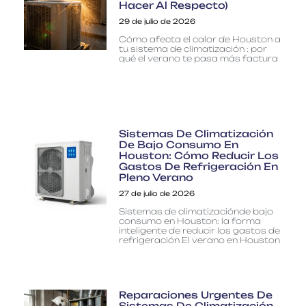
Hacer Al Respecto)
29 de julio de 2026
Cómo afecta el calor de Houston a
tu sistema de climatización : por
qué el verano te pasa más factura
Sistemas De Climatización
De Bajo Consumo En
Houston: Cómo Reducir Los
Gastos De Refrigeración En
Pleno Verano
27 de julio de 2026
Sistemas de climatizaciónde bajo
consumo en Houston: la forma
inteligente de reducir los gastos de
refrigeración El verano en Houston
Reparaciones Urgentes De
Sistemas De Climatización