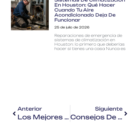
En Houston: Qué Hacer
Cuando Tu Aire
Acondicionado Deja De
Funcionar
25 de julio de 2026
Reparaciones de emergencia de
sistemas de climatización en
Houston: lo primero que deberías
hacer si tienes una casa Nunca es
Anterior
Siguiente
Los Mejores Sistemas De Aire Acondicionado Para El Clima De Houston: Guía Del Comprador 2025 Para Sugar Land, TX
Consejos De Mantenimiento De HVAC Para El Otoño En Cypress Y Houston, TX [Guía 2025]