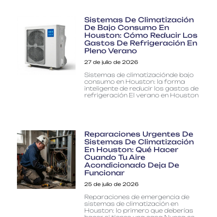
Sistemas De Climatización
De Bajo Consumo En
Houston: Cómo Reducir Los
Gastos De Refrigeración En
Pleno Verano
27 de julio de 2026
Sistemas de climatizaciónde bajo
consumo en Houston: la forma
inteligente de reducir los gastos de
refrigeración El verano en Houston
Reparaciones Urgentes De
Sistemas De Climatización
En Houston: Qué Hacer
Cuando Tu Aire
Acondicionado Deja De
Funcionar
25 de julio de 2026
Reparaciones de emergencia de
sistemas de climatización en
Houston: lo primero que deberías