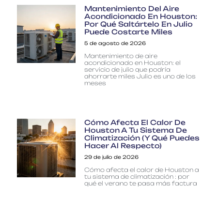
Mantenimiento Del Aire
Acondicionado En Houston:
Por Qué Saltártelo En Julio
Puede Costarte Miles
5 de agosto de 2026
Mantenimiento de aire
acondicionado en Houston: el
servicio de julio que podría
ahorrarte miles Julio es uno de los
meses
Cómo Afecta El Calor De
Houston A Tu Sistema De
Climatización (y Qué Puedes
Hacer Al Respecto)
29 de julio de 2026
Cómo afecta el calor de Houston a
tu sistema de climatización : por
qué el verano te pasa más factura