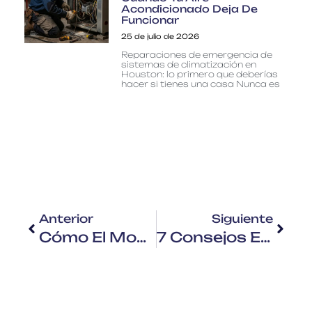
Acondicionado Deja De
Funcionar
25 de julio de 2026
Reparaciones de emergencia de
sistemas de climatización en
Houston: lo primero que deberías
hacer si tienes una casa Nunca es
Anterior
Siguiente
Cómo El Moho Dentro De Tu Casa Puede Provocar Costosos Litigios: Prevención Mediante La Ventilación Del Ático
7 Consejos Esenciales De Mantenimiento De La Climatización Para Preparar Tu Casa Para El Invierno