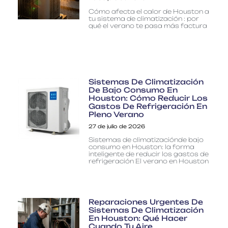
Cómo afecta el calor de Houston a
tu sistema de climatización : por
qué el verano te pasa más factura
Sistemas De Climatización
De Bajo Consumo En
Houston: Cómo Reducir Los
Gastos De Refrigeración En
Pleno Verano
27 de julio de 2026
Sistemas de climatizaciónde bajo
consumo en Houston: la forma
inteligente de reducir los gastos de
refrigeración El verano en Houston
Reparaciones Urgentes De
Sistemas De Climatización
En Houston: Qué Hacer
Cuando Tu Aire