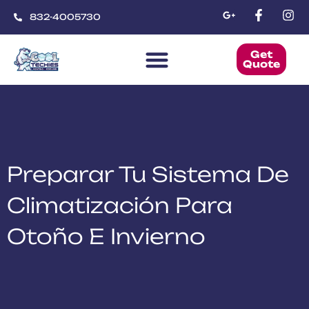
832-4005730
Get
Quote
CoolTechies
Preparar Tu Sistema De
Climatización Para
Otoño E Invierno