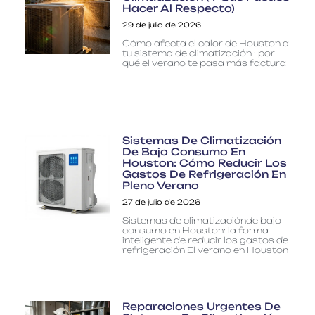
Hacer Al Respecto)
29 de julio de 2026
Cómo afecta el calor de Houston a
tu sistema de climatización : por
qué el verano te pasa más factura
Sistemas De Climatización
De Bajo Consumo En
Houston: Cómo Reducir Los
Gastos De Refrigeración En
Pleno Verano
27 de julio de 2026
Sistemas de climatizaciónde bajo
consumo en Houston: la forma
inteligente de reducir los gastos de
refrigeración El verano en Houston
Reparaciones Urgentes De