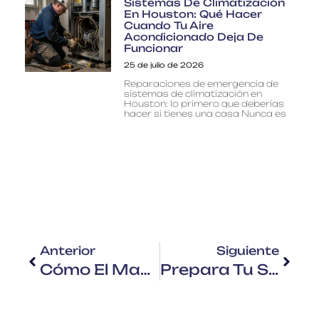
Sistemas De Climatización
En Houston: Qué Hacer
Cuando Tu Aire
Acondicionado Deja De
Funcionar
25 de julio de 2026
Reparaciones de emergencia de
sistemas de climatización en
Houston: lo primero que deberías
hacer si tienes una casa Nunca es
Anterior
Siguiente
Cómo El Mantenimiento De La Climatización Puede Ahorrarte En Las Facturas De Energía
Prepara Tu Sistema De Climatización Para El Invierno De Houston Y Aprovecha Las Ofertas De Temporada